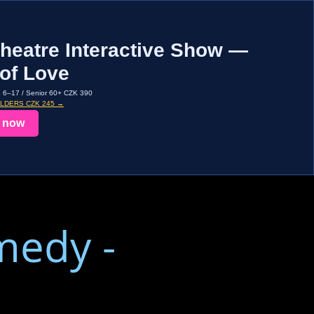
heatre Interactive Show —
of Love
d 6–17 / Senior 60+ CZK 390
OLDERS CZK 245 →
 now
medy -