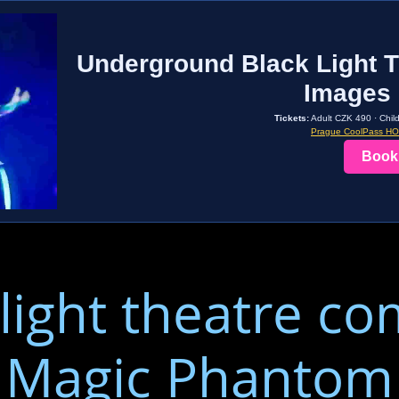
Underground Black Light T
Images 
Tickets:
Adult CZK 490 · Chil
Prague CoolPass H
Book
 light theatre co
Magic Phantom