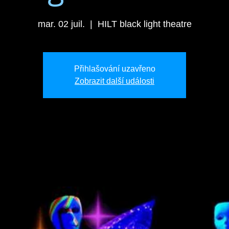
mar. 02 juil.
  |  
HILT black light theatre
Přihlašování uzavřeno
Zobrazit další události